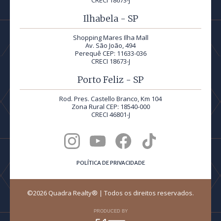
CRECI 18673-J
Ilhabela - SP
Shopping Mares Ilha Mall
Av. São João, 494
Perequê CEP: 11633-036
CRECI 18673-J
Porto Feliz - SP
Rod. Pres. Castello Branco, Km 104
Zona Rural CEP: 18540-000
CRECI 46801-J
POLÍTICA DE PRIVACIDADE
©2026 Quadra Realty® | Todos os direitos reservados.
PRODUCED BY