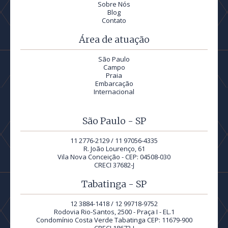
Sobre Nós
Blog
Contato
Área de atuação
São Paulo
Campo
Praia
Embarcação
Internacional
São Paulo - SP
11 2776-2129 / 11 97056-4335
R. João Lourenço, 61
Vila Nova Conceição - CEP: 04508-030
CRECI 37682-J
Tabatinga - SP
12 3884-1418 / 12 99718-9752
Rodovia Rio-Santos, 2500 - Praça I - EL.1
Condomínio Costa Verde Tabatinga CEP: 11679-900