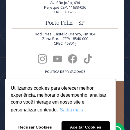
Av. São João, 494
Perequê CEP: 11633-036
CRECI 18673-J
Porto Feliz - SP
Rod. Pres. Castello Branco, Km 104
Zona Rural CEP: 18540-000
CRECI 46801-J
POLÍTICA DE PRIVACIDADE
Utilizamos cookies para oferecer melhor
©2026 Quadra Realty® | Todos os direitos reservados.
experiência, melhorar o desempenho, analisar
PRODUCED BY
como você interage em nosso site e
personalizar conteúdo.
Saiba mais
DESIGNED BY DOTTORI
Recusar Cookies
Aceitar Cookies