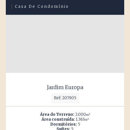
Casa De Condomínio
Jardim Europa
Ref: 207905
Área do Terreno:
2.000
m²
Área construída:
1.363
m²
Dormitórios:
5
Suítes:
5