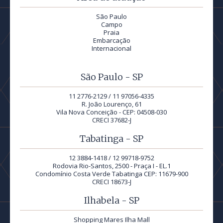
São Paulo
Campo
Praia
Embarcação
Internacional
São Paulo - SP
11 2776-2129 / 11 97056-4335
R. João Lourenço, 61
Vila Nova Conceição - CEP: 04508-030
CRECI 37682-J
Tabatinga - SP
12 3884-1418 / 12 99718-9752
Rodovia Rio-Santos, 2500 - Praça I - EL.1
Condomínio Costa Verde Tabatinga CEP: 11679-900
CRECI 18673-J
Ilhabela - SP
Shopping Mares Ilha Mall