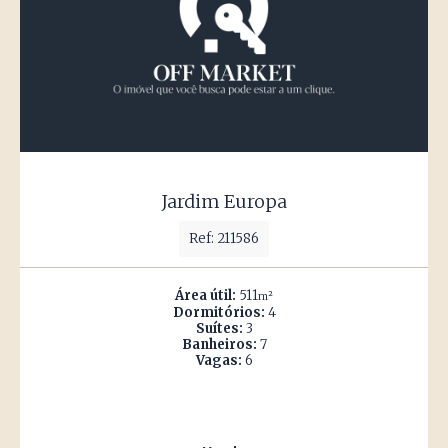
Jardim Europa
Ref: 211586
Área útil:
511
m²
Dormitórios:
4
Suítes:
3
Banheiros:
7
Vagas:
6