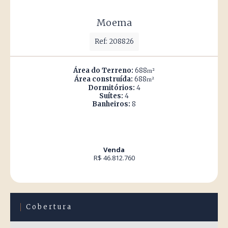
Moema
Ref: 208826
Área do Terreno:
688
m²
Área construída:
688
m²
Dormitórios:
4
Suítes:
4
Banheiros:
8
Venda
R$ 46.812.760
Cobertura