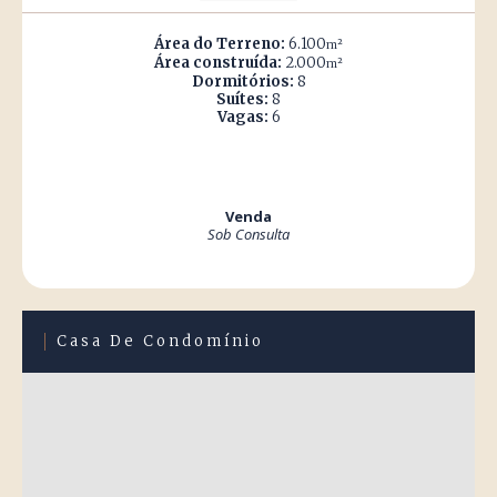
Área do Terreno:
6.100
m²
Área construída:
2.000
m²
Dormitórios:
8
Suítes:
8
Vagas:
6
Venda
Sob Consulta
Casa De Condomínio