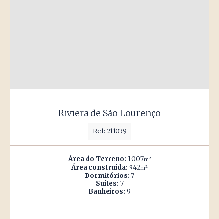
Riviera de São Lourenço
Ref: 211039
Área do Terreno:
1.007
m²
Área construída:
942
m²
Dormitórios:
7
Suítes:
7
Banheiros:
9