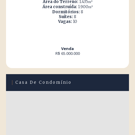
Área do Terreno:
1.435
m²
Área construída:
1.900
m²
Dormitórios:
8
Suítes:
8
Vagas:
10
Venda
R$ 65.000.000
Casa De Condomínio