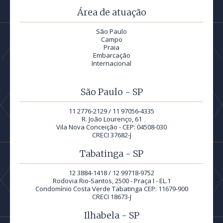
Área de atuação
São Paulo
Campo
Praia
Embarcação
Internacional
São Paulo - SP
11 2776-2129 / 11 97056-4335
R. João Lourenço, 61
Vila Nova Conceição - CEP: 04508-030
CRECI 37682-J
Tabatinga - SP
12 3884-1418 / 12 99718-9752
Rodovia Rio-Santos, 2500 - Praça I - EL.1
Condomínio Costa Verde Tabatinga CEP: 11679-900
CRECI 18673-J
Ilhabela - SP