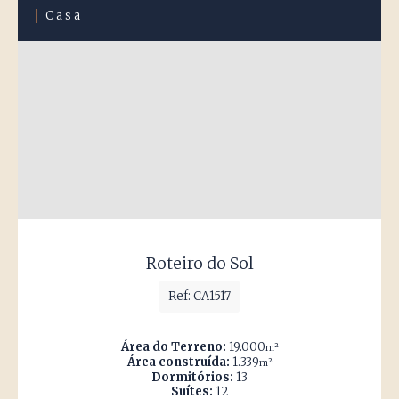
Casa
Roteiro do Sol
Ref: CA1517
Área do Terreno:
19.000
m²
Área construída:
1.339
m²
Dormitórios:
13
Suítes:
12