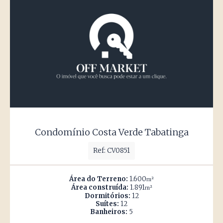
Condomínio Costa Verde Tabatinga
Ref: CV0851
Área do Terreno:
1.600
m²
Área construída:
1.891
m²
Dormitórios:
12
Suítes:
12
Banheiros:
5