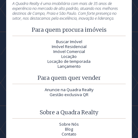
A Quadra Realty é uma imobiliária com mais de 35 anos de
experiência no mercado de alto padrão, atuando nos melhores
destinos de Campo, Praia e São Paulo. Com forte presença no
setor, nos destacamos pela excelência, inovação e liderança.
Para quem procura imóveis
Buscar Imóvel
Imóvel Residencial
Imóvel Comercial
Locação
Locação de temporada
Lançamento
Para quem quer vender
Anuncie na Quadra Realty
Gestão exclusiva QR
Sobre a Quadra Realty
Sobre Nós
Blog
Contato