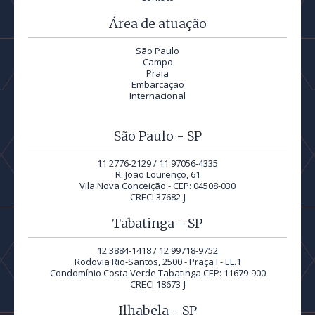
Área de atuação
São Paulo
Campo
Praia
Embarcação
Internacional
São Paulo - SP
11 2776-2129 / 11 97056-4335
R. João Lourenço, 61
Vila Nova Conceição - CEP: 04508-030
CRECI 37682-J
Tabatinga - SP
12 3884-1418 / 12 99718-9752
Rodovia Rio-Santos, 2500 - Praça I - EL.1
Condomínio Costa Verde Tabatinga CEP: 11679-900
CRECI 18673-J
Ilhabela - SP