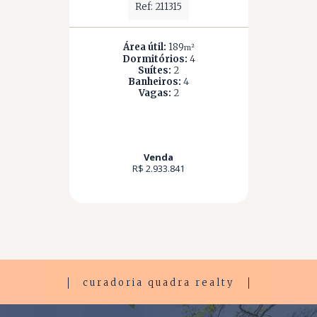
Ref: 211315
Área útil:
189
m²
Dormitórios:
4
Suítes:
2
Banheiros:
4
Vagas:
2
Venda
R$ 2.933.841
curadoria quadra realty