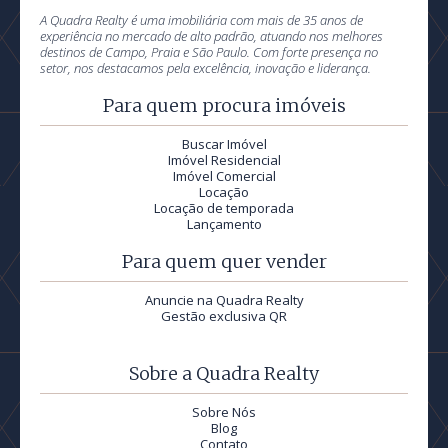
A Quadra Realty é uma imobiliária com mais de 35 anos de
experiência no mercado de alto padrão, atuando nos melhores
destinos de Campo, Praia e São Paulo. Com forte presença no
setor, nos destacamos pela excelência, inovação e liderança.
Para quem procura imóveis
Buscar Imóvel
Imóvel Residencial
Imóvel Comercial
Locação
Locação de temporada
Lançamento
Para quem quer vender
Anuncie na Quadra Realty
Gestão exclusiva QR
Sobre a Quadra Realty
Sobre Nós
Blog
Contato