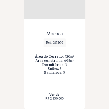
Mococa
Ref: 211309
Área do Terreno:
420
m²
Área construída:
695
m²
Dormitórios:
3
Suítes:
3
Banheiros:
5
Venda
R$ 2.850.000