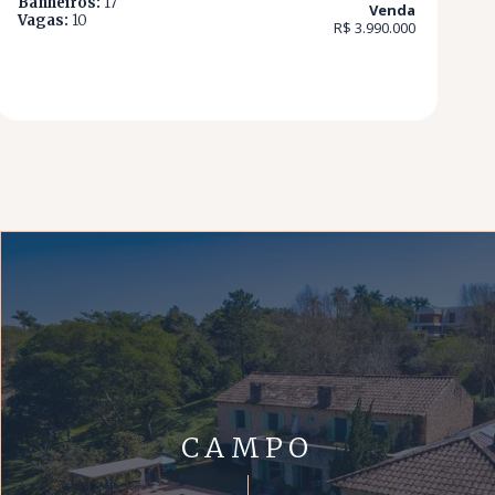
Banheiros:
17
Venda
Vagas:
10
R$ 3.990.000
CAMPO