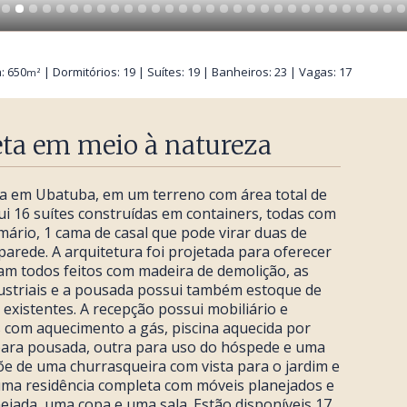
: 650
| Dormitórios: 19 | Suítes: 19 | Banheiros: 23 | Vagas: 17
m²
ta em meio à natureza
 em Ubatuba, em um terreno com área total de
i 16 suítes construídas em containers, todas com
mário, 1 cama de casal que pode virar duas de
 parede. A arquitetura foi projetada para oferecer
oram todos feitos com madeira de demolição, as
dustriais e a pousada possui também estoque de
existentes. A recepção possui mobiliário e
 com aquecimento a gás, piscina aquecida por
 para pousada, outra para uso do hóspede e uma
õe de uma churrasqueira com vista para o jardim e
uma residência completa com móveis planejados e
ejada, uma copa e uma sala. Estão disponíveis 17