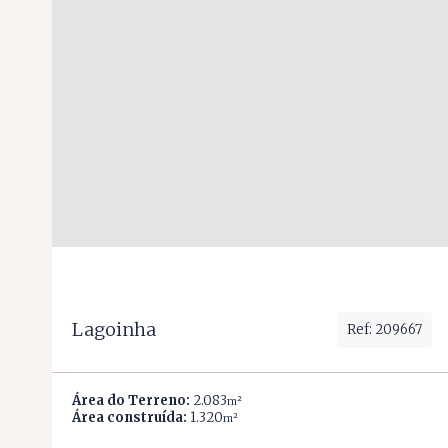
Lagoinha
Ref: 209667
Área do Terreno:
2.083
m²
Área construída:
1.320
m²