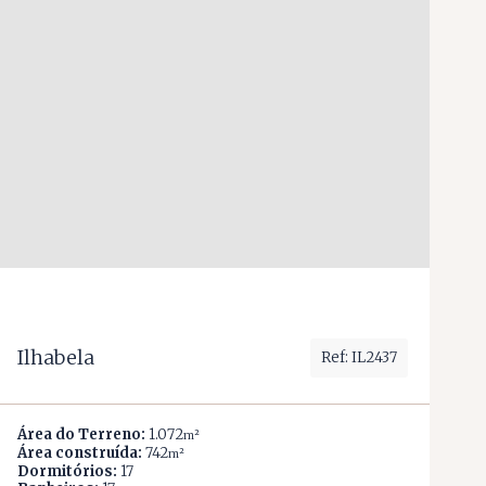
Ilhabela
Ref: IL2437
Área do Terreno:
1.072
m²
Área construída:
742
m²
Dormitórios:
17