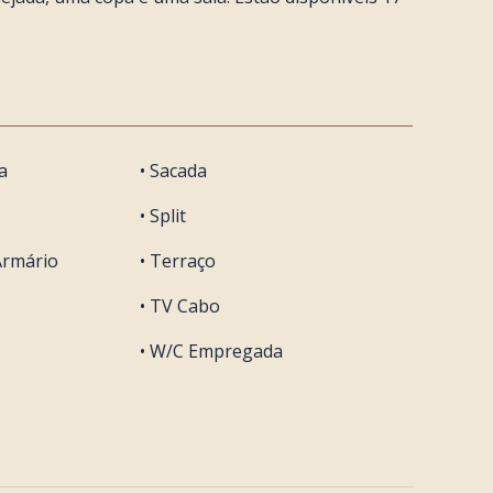
a
• Sacada
• Split
Armário
• Terraço
• TV Cabo
• W/C Empregada