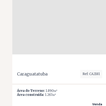
Caraguatatuba
Ref: CA2181
Área do Terreno:
1.890
m²
Área construída:
1.267
m²
Venda