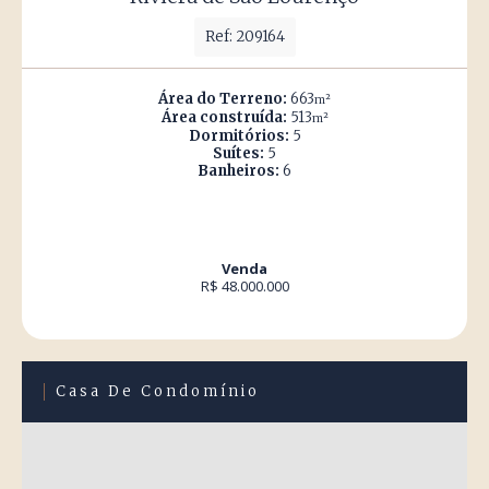
Ref: 209164
Área do Terreno:
663
m²
Área construída:
513
m²
Dormitórios:
5
Suítes:
5
Banheiros:
6
Venda
R$ 48.000.000
Casa De Condomínio