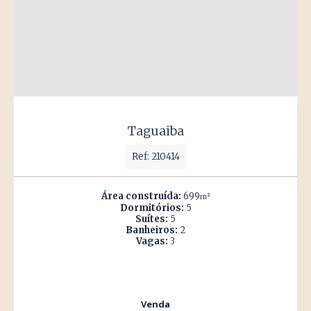
Taguaiba
Ref: 210414
Área construída:
699
m²
Dormitórios:
5
Suítes:
5
Banheiros:
2
Vagas:
3
Venda