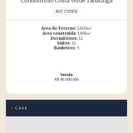
Condomínio Costa Verde Tabatinga
Ref: CV0851
Área do Terreno:
1.600
m²
Área construída:
1.891
m²
Dormitórios:
12
Suítes:
12
Banheiros:
5
Venda
R$ 85.000.000
Casa