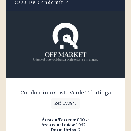
Casa De Condomínio
Condomínio Costa Verde Tabatinga
Ref: CV0843
Área do Terreno:
800
m²
Área construída:
1.052
m²
Dormitórios:
7