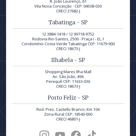
R. João Lourenço, 61
Vila Nova Conceição - CEP: 04508-030
CRECI 37682-J
Tabatinga - SP
12 3884-1418 / 12 99718-9752
Rodovia Rio-Santos, 2500 - Praça I - EL.1
Condomínio Costa Verde Tabatinga CEP: 11679-900
CRECI 18673-J
Ilhabela - SP
Shopping Mares Ilha Mall
Av. São João, 494
Perequê CEP: 11633-036
CRECI 18673-J
Porto Feliz - SP
Rod. Pres. Castello Branco, Km 104
Zona Rural CEP: 18540-000
CRECI 46801-J