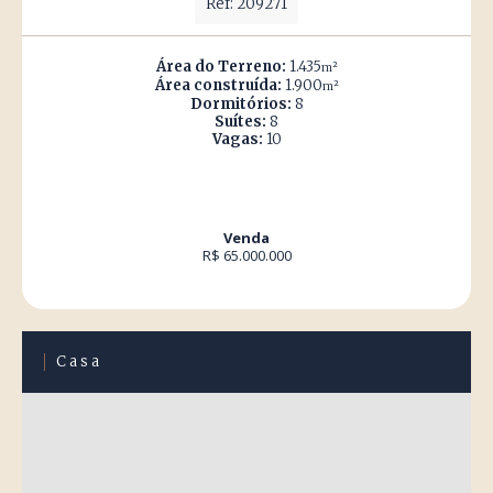
Ref: 209271
Área do Terreno:
1.435
m²
Área construída:
1.900
m²
Dormitórios:
8
Suítes:
8
Vagas:
10
Venda
R$ 65.000.000
Casa