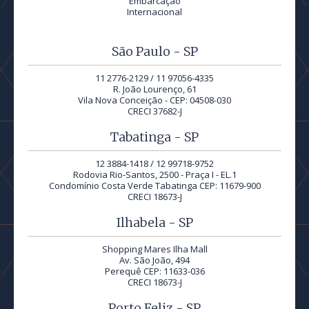
Embarcação
Internacional
São Paulo - SP
11 2776-2129 / 11 97056-4335
R. João Lourenço, 61
Vila Nova Conceição - CEP: 04508-030
CRECI 37682-J
Tabatinga - SP
12 3884-1418 / 12 99718-9752
Rodovia Rio-Santos, 2500 - Praça I - EL.1
Condomínio Costa Verde Tabatinga CEP: 11679-900
CRECI 18673-J
Ilhabela - SP
Shopping Mares Ilha Mall
Av. São João, 494
Perequê CEP: 11633-036
CRECI 18673-J
Porto Feliz - SP