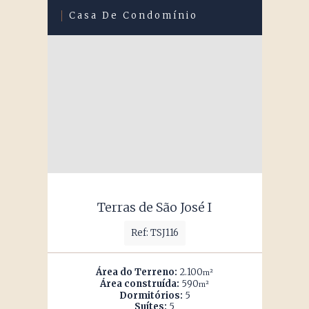
Casa De Condomínio
Terras de São José I
Ref: TSJ116
Área do Terreno:
2.100
m²
Área construída:
590
m²
Dormitórios:
5
Suítes:
5