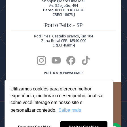
Shopping Mares Ilha Mall
Av. São João, 494
Perequê CEP: 11633-036
CRECI 18673-J
Porto Feliz - SP
Rod. Pres. Castello Branco, Km 104
Zona Rural CEP: 18540-000
CRECI 46801-J
POLÍTICA DE PRIVACIDADE
Utilizamos cookies para oferecer melhor
©2026 Quadra Realty® | Todos os direitos reservados.
experiência, melhorar o desempenho, analisar
PRODUCED BY
como você interage em nosso site e
personalizar conteúdo.
Saiba mais
DESIGNED BY DOTTORI