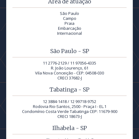
Área de atuação
São Paulo
Campo
Praia
Embarcação
Internacional
São Paulo - SP
11 2776-2129 / 11 97056-4335
R. João Lourenço, 61
Vila Nova Conceição - CEP: 04508-030
CRECI 37682-J
Tabatinga - SP
12 3884-1418 / 12 99718-9752
Rodovia Rio-Santos, 2500 - Praça I - EL.1
Condomínio Costa Verde Tabatinga CEP: 11679-900
CRECI 18673-J
Ilhabela - SP