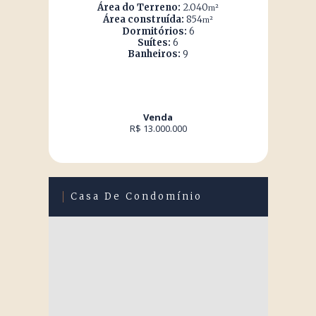
Área do Terreno:
2.040
m²
Área construída:
854
m²
Dormitórios:
6
Suítes:
6
Banheiros:
9
Venda
R$ 13.000.000
Casa De Condomínio