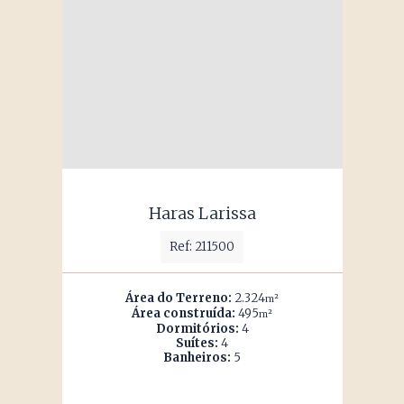
Haras Larissa
Ref: 211500
Área do Terreno:
2.324
m²
Área construída:
495
m²
Dormitórios:
4
Suítes:
4
Banheiros:
5