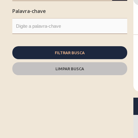
ACEITA PERMUTA
Palavra-chave
CAMPO / QUADRA DE ESPORTES
ARQUITETOS RENOMADOS
FITNESS
GESTÃO EXCLUSIVA
GOURMET
FILTRAR BUSCA
KIDS
GERADOR
LIMPAR BUSCA
POÇO ARTESIANO
PET PLACE