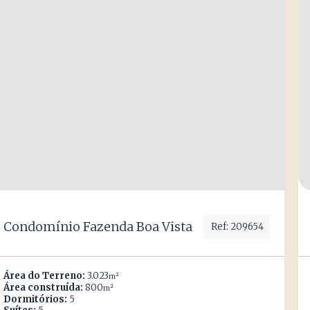
Condomínio Fazenda Boa Vista
Ref: 209654
Área do Terreno:
3.023
m²
Área construída:
800
m²
Dormitórios:
5