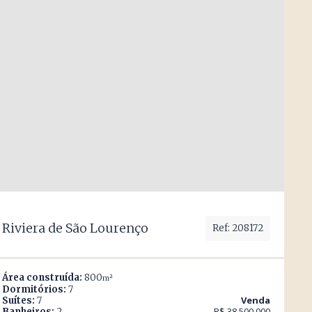
Riviera de São Lourenço
Ref: 208172
Área construída:
800
m²
Dormitórios:
7
Venda
Suítes:
7
R$ 38.500.000
Banheiros:
2