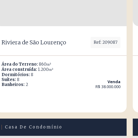
Riviera de São Lourenço
Ref: 209087
Área do Terreno:
860
m²
Área construída:
1.200
m²
Dormitórios:
8
Suítes:
8
Venda
Banheiros:
2
R$ 38.000.000
Casa De Condomínio