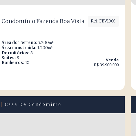
Condomínio Fazenda Boa Vista
Ref: FBV1003
Área do Terreno:
3.200
m²
Área construída:
1.200
m²
Dormitórios:
8
Suítes:
8
Venda
Banheiros:
10
R$ 39.900.000
Casa De Condomínio