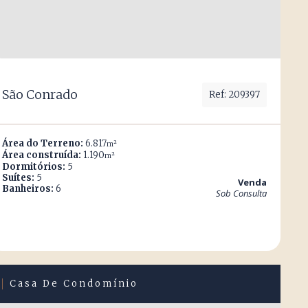
São Conrado
Ref: 209397
Área do Terreno:
6.817
m²
Área construída:
1.190
m²
Dormitórios:
5
Suítes:
5
Venda
Banheiros:
6
Sob Consulta
Casa De Condomínio