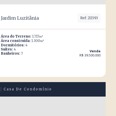
Jardim Luzitânia
Ref: 211593
Área do Terreno:
1.717
m²
Área construída:
1.300
m²
Dormitórios:
4
Suítes:
4
Venda
Banheiros:
7
R$ 39.500.000
Casa De Condomínio