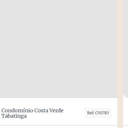
Condomínio Costa Verde
Ref: CV0783
Tabatinga