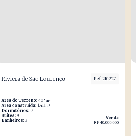
Riviera de São Lourenço
Ref: 210227
Área do Terreno:
404
m²
Área construída:
1.411
m²
Dormitórios:
9
Suítes:
9
Venda
Banheiros:
3
R$ 40.000.000