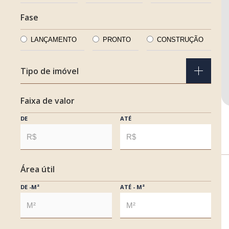
Fase
LANÇAMENTO
PRONTO
CONSTRUÇÃO
Tipo de imóvel
Faixa de valor
APARTAMENTO
DE
ATÉ
CASA
CASA EM CONDOMÍNIO
Área útil
COBERTURA
DE -M²
ATÉ - M²
COMERCIAL
TERRENO