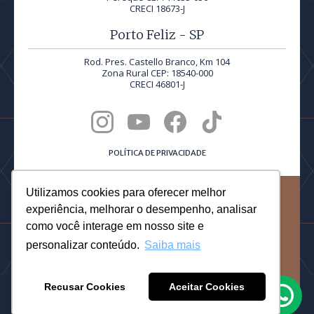
CRECI 18673-J
Porto Feliz - SP
Rod. Pres. Castello Branco, Km 104
Zona Rural CEP: 18540-000
CRECI 46801-J
POLÍTICA DE PRIVACIDADE
Utilizamos cookies para oferecer melhor
©2026 Quadra Realty® | Todos os direitos reservados.
experiência, melhorar o desempenho, analisar
PRODUCED BY
como você interage em nosso site e
personalizar conteúdo.
Saiba mais
DESIGNED BY DOTTORI
Recusar Cookies
Aceitar Cookies