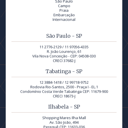
São Paulo
Campo
Praia
Embarcação
Internacional
São Paulo - SP
11 2776-2129 / 11 97056-4335
R. João Lourenço, 61
Vila Nova Conceição - CEP: 04508-030
CRECI 37682-J
Tabatinga - SP
12 3884-1418 / 12 99718-9752
Rodovia Rio-Santos, 2500 - Praça I - EL.1
Condomínio Costa Verde Tabatinga CEP: 11679-900
CRECI 18673-J
Ilhabela - SP
Shopping Mares Ilha Mall
Av. São João, 494
Perequê CEP: 11633-036