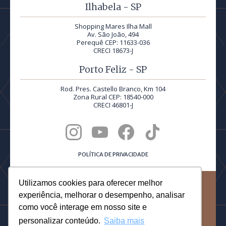
Ilhabela - SP
Shopping Mares Ilha Mall
Av. São João, 494
Perequê CEP: 11633-036
CRECI 18673-J
Porto Feliz - SP
Rod. Pres. Castello Branco, Km 104
Zona Rural CEP: 18540-000
CRECI 46801-J
POLÍTICA DE PRIVACIDADE
Utilizamos cookies para oferecer melhor
©2026 Quadra Realty® | Todos os direitos reservados.
experiência, melhorar o desempenho, analisar
PRODUCED BY
como você interage em nosso site e
personalizar conteúdo.
Saiba mais
DESIGNED BY DOTTORI