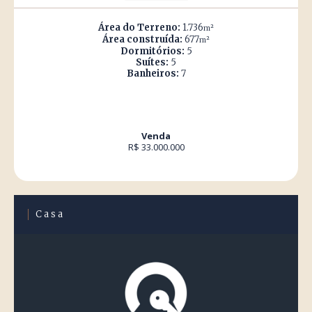
Área do Terreno:
1.736
m²
Área construída:
677
m²
Dormitórios:
5
Suítes:
5
Banheiros:
7
Venda
R$ 33.000.000
Casa