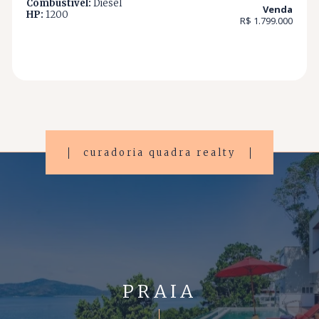
Combustível:
Diesel
Venda
HP:
1200
R$ 1.799.000
curadoria quadra realty
PRAIA