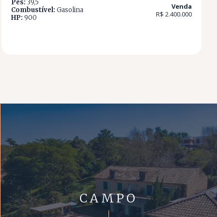
Pés:
39,5
Venda
Combustível:
Gasolina
R$ 2.400.000
HP:
900
CAMPO