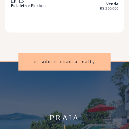
HP:
115
Venda
Estaleiro:
Flexboat
R$ 290.000
curadoria quadra realty
PRAIA