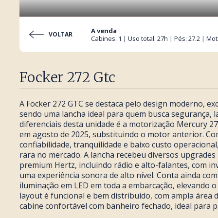
A venda
VOLTAR
Cabines: 1 | Uso total: 27h | Pés: 27.2 | Mo
Focker 272 Gtc
A Focker 272 GTC se destaca pelo design moderno, exce
sendo uma lancha ideal para quem busca segurança, la
diferenciais desta unidade é a motorização Mercury 27
em agosto de 2025, substituindo o motor anterior. Co
confiabilidade, tranquilidade e baixo custo operacio
rara no mercado. A lancha recebeu diversos upgrades
premium Hertz, incluindo rádio e alto-falantes, com i
uma experiência sonora de alto nível. Conta ainda com 
iluminação em LED em toda a embarcação, elevando o co
layout é funcional e bem distribuído, com ampla área 
cabine confortável com banheiro fechado, ideal para 