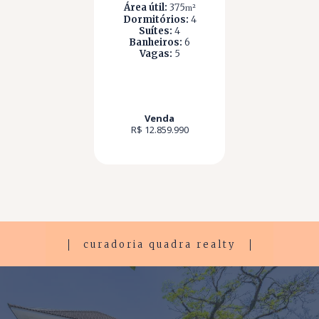
Área útil:
375
m²
Dormitórios:
4
Suítes:
4
Banheiros:
6
Vagas:
5
Venda
R$ 12.859.990
curadoria quadra realty