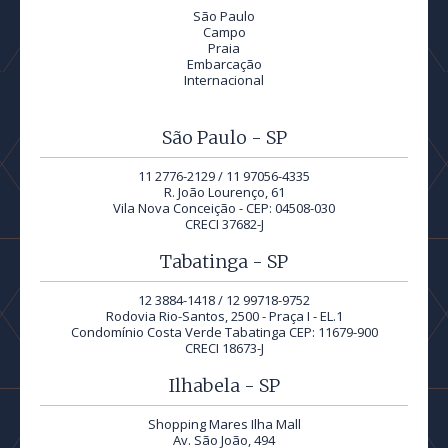
São Paulo
Campo
Praia
Embarcação
Internacional
São Paulo - SP
11 2776-2129 / 11 97056-4335
R. João Lourenço, 61
Vila Nova Conceição - CEP: 04508-030
CRECI 37682-J
Tabatinga - SP
12 3884-1418 / 12 99718-9752
Rodovia Rio-Santos, 2500 - Praça I - EL.1
Condomínio Costa Verde Tabatinga CEP: 11679-900
CRECI 18673-J
Ilhabela - SP
Shopping Mares Ilha Mall
Av. São João, 494