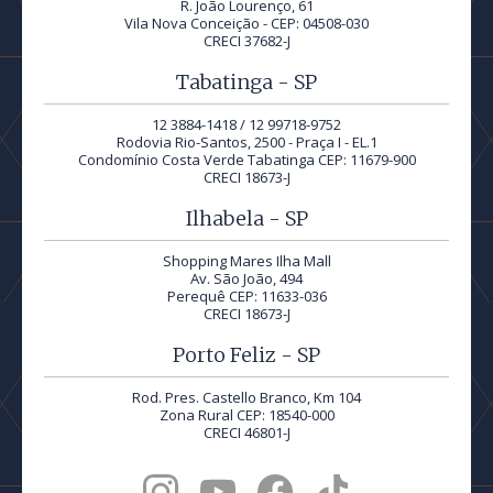
R. João Lourenço, 61
Vila Nova Conceição - CEP: 04508-030
CRECI 37682-J
Tabatinga - SP
12 3884-1418 / 12 99718-9752
Rodovia Rio-Santos, 2500 - Praça I - EL.1
Condomínio Costa Verde Tabatinga CEP: 11679-900
CRECI 18673-J
Ilhabela - SP
Shopping Mares Ilha Mall
Av. São João, 494
Perequê CEP: 11633-036
CRECI 18673-J
Porto Feliz - SP
Rod. Pres. Castello Branco, Km 104
Zona Rural CEP: 18540-000
CRECI 46801-J