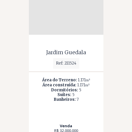
Jardim Guedala
Ref: 211524
Área do Terreno:
1.171
m²
Área construída:
1.171
m²
Dormitórios:
5
Suítes:
5
Banheiros:
7
Venda
R$ 32.000.000