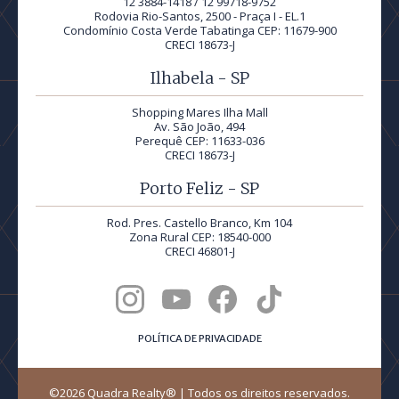
12 3884-1418 / 12 99718-9752
Rodovia Rio-Santos, 2500 - Praça I - EL.1
Condomínio Costa Verde Tabatinga CEP: 11679-900
CRECI 18673-J
Ilhabela - SP
Shopping Mares Ilha Mall
Av. São João, 494
Perequê CEP: 11633-036
CRECI 18673-J
Porto Feliz - SP
Rod. Pres. Castello Branco, Km 104
Zona Rural CEP: 18540-000
CRECI 46801-J
POLÍTICA DE PRIVACIDADE
©2026 Quadra Realty® | Todos os direitos reservados.