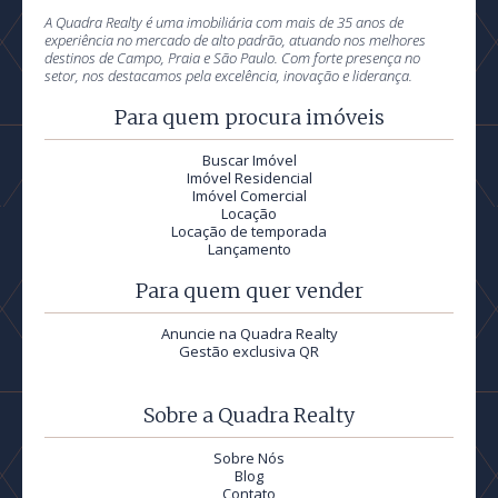
A Quadra Realty é uma imobiliária com mais de 35 anos de
experiência no mercado de alto padrão, atuando nos melhores
destinos de Campo, Praia e São Paulo. Com forte presença no
setor, nos destacamos pela excelência, inovação e liderança.
Para quem procura imóveis
Buscar Imóvel
Imóvel Residencial
Imóvel Comercial
Locação
Locação de temporada
Lançamento
Para quem quer vender
Anuncie na Quadra Realty
Gestão exclusiva QR
Sobre a Quadra Realty
Sobre Nós
Blog
Contato