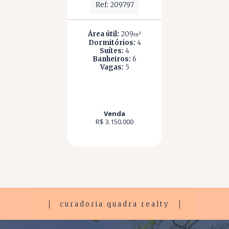
Ref: 209797
Área útil:
209
m²
Dormitórios:
4
Suítes:
4
Banheiros:
6
Vagas:
5
Venda
R$ 3.150.000
curadoria quadra realty