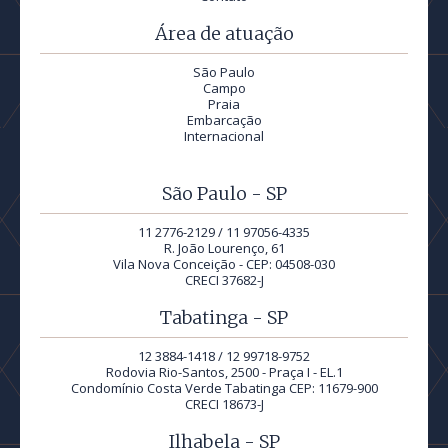
Área de atuação
São Paulo
Campo
Praia
Embarcação
Internacional
São Paulo - SP
11 2776-2129 / 11 97056-4335
R. João Lourenço, 61
Vila Nova Conceição - CEP: 04508-030
CRECI 37682-J
Tabatinga - SP
12 3884-1418 / 12 99718-9752
Rodovia Rio-Santos, 2500 - Praça I - EL.1
Condomínio Costa Verde Tabatinga CEP: 11679-900
CRECI 18673-J
Ilhabela - SP