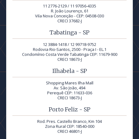
11 2776-2129 / 11 97056-4335
R. João Lourenço, 61
Vila Nova Conceição - CEP: 04508-030
CRECI 37682-J
Tabatinga - SP
12 3884-1418 / 12 99718-9752
Rodovia Rio-Santos, 2500 - Praça I - EL.1
Condomínio Costa Verde Tabatinga CEP: 11679-900
CRECI 18673-J
Ilhabela - SP
Shopping Mares Ilha Mall
Av. São João, 494
Perequê CEP: 11633-036
CRECI 18673-J
Porto Feliz - SP
Rod. Pres. Castello Branco, Km 104
Zona Rural CEP: 18540-000
CRECI 46801-J