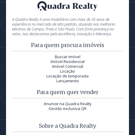
A Quadra Realty é uma imobiliária com mais de 35 anos de
experiência no mercado de alto padrão, atuando nos melhores
destinos de Campo, Praia e São Paulo. Com forte presença no
setor, nos destacamos pela excelência, inovação e liderança.
Para quem procura imóveis
Buscar Imóvel
Imóvel Residencial
Imóvel Comercial
Locação
Locação de temporada
Lançamento
Para quem quer vender
Anuncie na Quadra Realty
Gestão exclusiva QR
Sobre a Quadra Realty