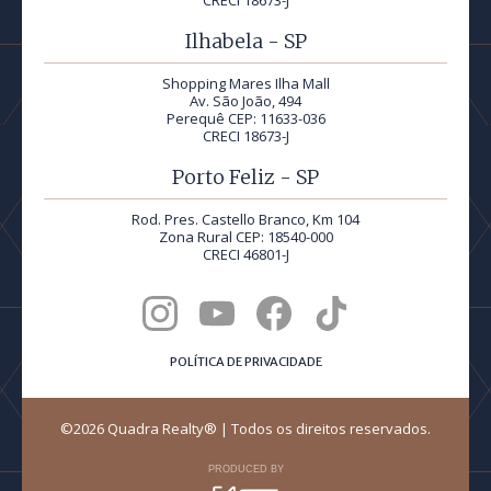
CRECI 18673-J
Ilhabela - SP
Shopping Mares Ilha Mall
Av. São João, 494
Perequê CEP: 11633-036
CRECI 18673-J
Porto Feliz - SP
Rod. Pres. Castello Branco, Km 104
Zona Rural CEP: 18540-000
CRECI 46801-J
POLÍTICA DE PRIVACIDADE
©2026 Quadra Realty® | Todos os direitos reservados.
PRODUCED BY