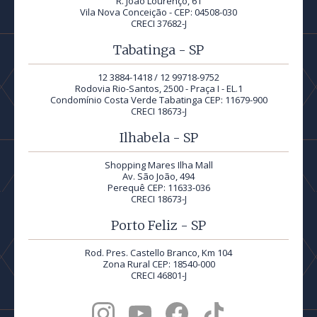
R. João Lourenço, 61
Vila Nova Conceição - CEP: 04508-030
CRECI 37682-J
Tabatinga - SP
12 3884-1418 / 12 99718-9752
Rodovia Rio-Santos, 2500 - Praça I - EL.1
Condomínio Costa Verde Tabatinga CEP: 11679-900
CRECI 18673-J
Ilhabela - SP
Shopping Mares Ilha Mall
Av. São João, 494
Perequê CEP: 11633-036
CRECI 18673-J
Porto Feliz - SP
Rod. Pres. Castello Branco, Km 104
Zona Rural CEP: 18540-000
CRECI 46801-J