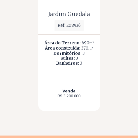
Jardim Guedala
Ref: 208936
Área do Terreno:
690
m²
Área construída:
370
m²
Dormitórios:
3
Suítes:
3
Banheiros:
3
Venda
R$ 3.200.000