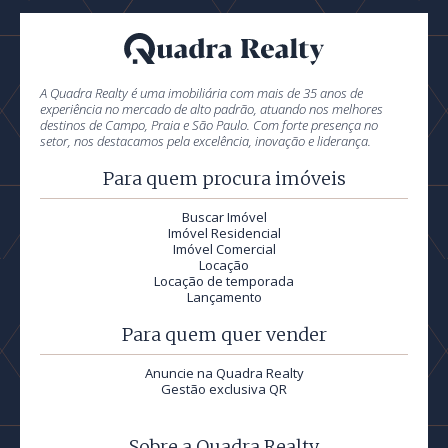
A Quadra Realty é uma imobiliária com mais de 35 anos de
experiência no mercado de alto padrão, atuando nos melhores
destinos de Campo, Praia e São Paulo. Com forte presença no
setor, nos destacamos pela excelência, inovação e liderança.
Para quem procura imóveis
Buscar Imóvel
Imóvel Residencial
Imóvel Comercial
Locação
Locação de temporada
Lançamento
Para quem quer vender
Anuncie na Quadra Realty
Gestão exclusiva QR
Sobre a Quadra Realty