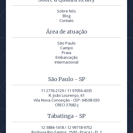
Sobre Nós
Blog
Contato
Área de atuação
São Paulo
Campo
Praia
Embarcação
Internacional
São Paulo - SP
11 2776-2129 / 11 97056-4335
R. João Lourenço, 61
Vila Nova Conceição - CEP: 04508-030
CRECI 37682-J
Tabatinga - SP
12 3884-1418 / 12 99718-9752
Rodovia Rio-Santos, 2500 - Praça I - EL.1