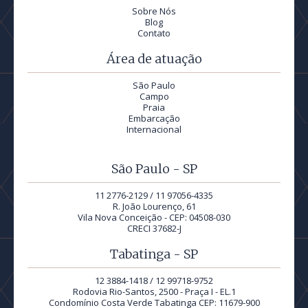
Sobre Nós
Blog
Contato
Área de atuação
São Paulo
Campo
Praia
Embarcação
Internacional
São Paulo - SP
11 2776-2129 / 11 97056-4335
R. João Lourenço, 61
Vila Nova Conceição - CEP: 04508-030
CRECI 37682-J
Tabatinga - SP
12 3884-1418 / 12 99718-9752
Rodovia Rio-Santos, 2500 - Praça I - EL.1
Condomínio Costa Verde Tabatinga CEP: 11679-900