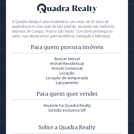
A Quadra Realty é uma imobiliária com mais de 35 anos de
experiência no mercado de alto padrão, atuando nos melhores
destinos de Campo, Praia e São Paulo. Com forte presença no
setor, nos destacamos pela excelência, inovação e liderança.
Para quem procura imóveis
Buscar Imóvel
Imóvel Residencial
Imóvel Comercial
Locação
Locação de temporada
Lançamento
Para quem quer vender
Anuncie na Quadra Realty
Gestão exclusiva QR
Sobre a Quadra Realty