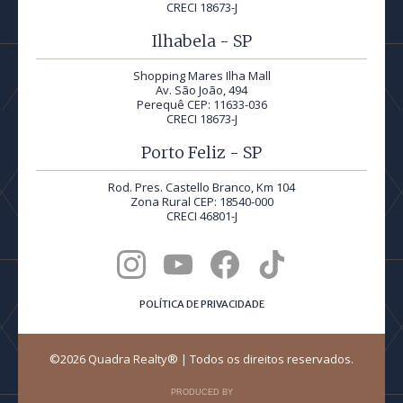
CRECI 18673-J
Ilhabela - SP
Shopping Mares Ilha Mall
Av. São João, 494
Perequê CEP: 11633-036
CRECI 18673-J
Porto Feliz - SP
Rod. Pres. Castello Branco, Km 104
Zona Rural CEP: 18540-000
CRECI 46801-J
POLÍTICA DE PRIVACIDADE
©2026 Quadra Realty® | Todos os direitos reservados.
PRODUCED BY