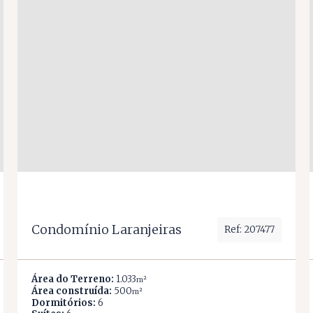
Condomínio Laranjeiras
Ref: 207477
Área do Terreno:
1.033
m²
Área construída:
500
m²
Dormitórios:
6