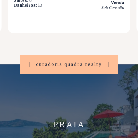
Suítes:
6
Venda
Banheiros:
10
Sob Consulta
curadoria quadra realty
PRAIA