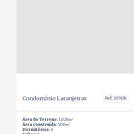
Condomínio Laranjeiras
Ref: 207476
Área do Terreno:
1.028
m²
Área construída:
500
m²
Dormitórios:
6