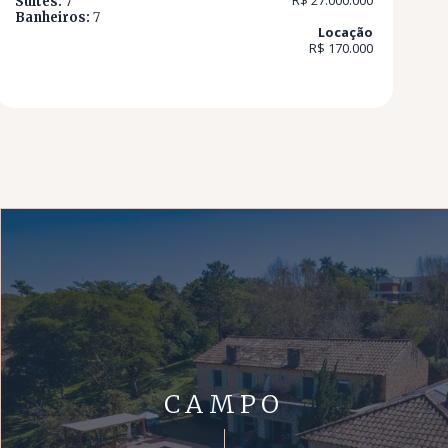
R$ 27.000.000
Suítes:
7
Banheiros:
7
Locação
R$ 170.000
CAMPO