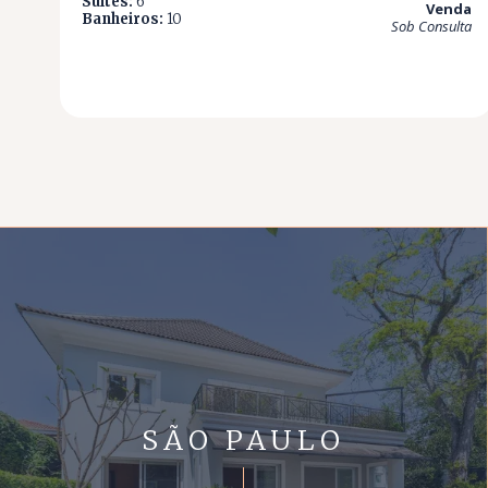
Suítes:
6
Venda
Banheiros:
10
Sob Consulta
SÃO PAULO