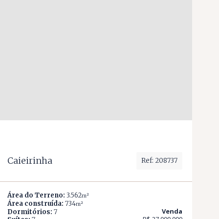
Caieirinha
Ref: 208737
Área do Terreno:
3.562
m²
Área construída:
734
m²
Venda
Dormitórios:
7