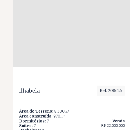
Ilhabela
Ref: 208626
Área do Terreno:
8.300
m²
Área construída:
970
m²
Venda
Dormitórios:
7
R$ 22.000.000
Suítes:
7