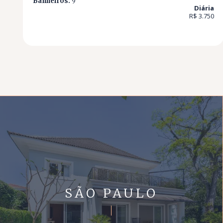
Banheiros:
9
Diária
R$ 3.750
SÃO PAULO