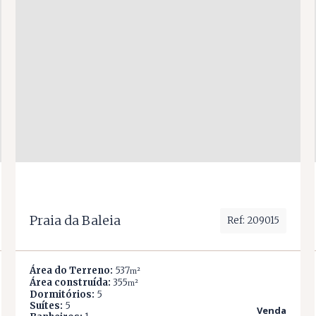
Praia da Baleia
Ref: 209015
Área do Terreno:
537
m²
Área construída:
355
m²
Dormitórios:
5
Suítes:
5
Venda