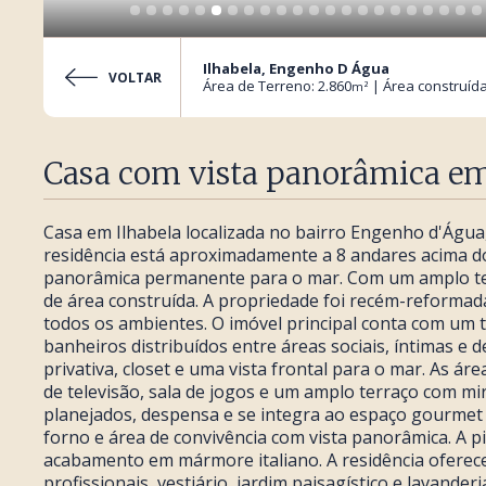
Ilhabela, Engenho D Água
VOLTAR
Área de Terreno: 2.860
| Área construída
m²
Casa com vista panorâmica em
Casa em Ilhabela localizada no bairro Engenho d'Água,
residência está aproximadamente a 8 andares acima do
panorâmica permanente para o mar. Com um amplo ter
de área construída. A propriedade foi recém-reforma
todos os ambientes. O imóvel principal conta com um to
banheiros distribuídos entre áreas sociais, íntimas e d
privativa, closet e uma vista frontal para o mar. As área
de televisão, sala de jogos e um amplo terraço com mi
planejados, despensa e se integra ao espaço gourmet 
forno e área de convivência com vista panorâmica. A pi
acabamento em mármore italiano. A residência ofere
profissionais, vestiário, jardim paisagístico e lavande