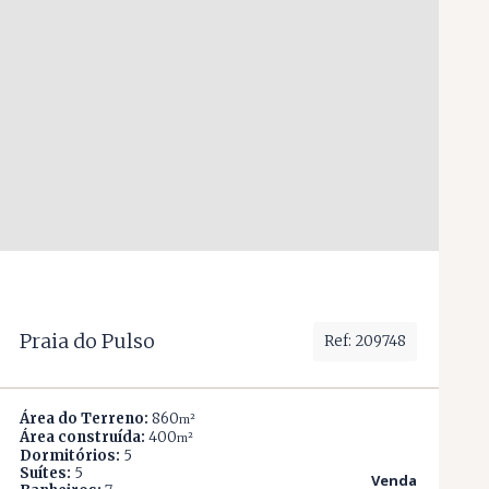
Praia do Pulso
Ref: 209748
Área do Terreno:
860
m²
Área construída:
400
m²
Dormitórios:
5
Suítes:
5
Venda