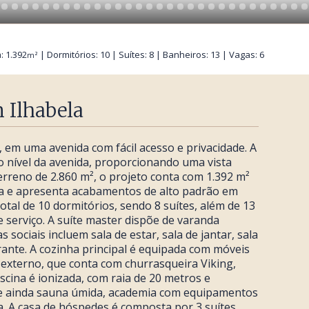
: 1.392
| Dormitórios: 10 | Suítes: 8 | Banheiros: 13 | Vagas: 6
m²
 Ilhabela
 em uma avenida com fácil acesso e privacidade. A
 nível da avenida, proporcionando uma vista
reno de 2.860 m², o projeto conta com 1.392 m²
da e apresenta acabamentos de alto padrão em
tal de 10 dormitórios, sendo 8 suítes, além de 13
e serviço. A suíte master dispõe de varanda
s sociais incluem sala de estar, sala de jantar, sala
rante. A cozinha principal é equipada com móveis
externo, que conta com churrasqueira Viking,
scina é ionizada, com raia de 20 metros e
ce ainda sauna úmida, academia com equipamentos
ria. A casa de hóspedes é composta por 3 suítes,