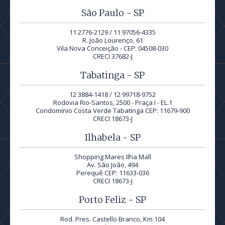
São Paulo - SP
11 2776-2129 / 11 97056-4335
R. João Lourenço, 61
Vila Nova Conceição - CEP: 04508-030
CRECI 37682-J
Tabatinga - SP
12 3884-1418 / 12 99718-9752
Rodovia Rio-Santos, 2500 - Praça I - EL.1
Condomínio Costa Verde Tabatinga CEP: 11679-900
CRECI 18673-J
Ilhabela - SP
Shopping Mares Ilha Mall
Av. São João, 494
Perequê CEP: 11633-036
CRECI 18673-J
Porto Feliz - SP
Rod. Pres. Castello Branco, Km 104