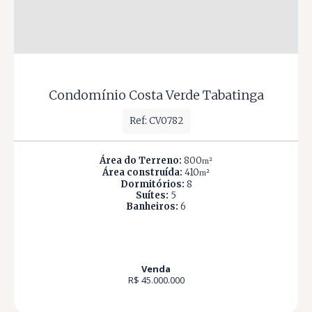
Condomínio Costa Verde Tabatinga
Ref: CV0782
Área do Terreno:
800
m²
Área construída:
410
m²
Dormitórios:
8
Suítes:
5
Banheiros:
6
Venda
R$ 45.000.000