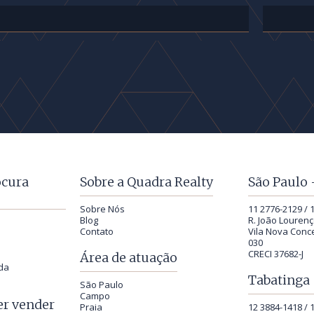
ocura
Sobre a Quadra Realty
São Paulo 
Sobre Nós
11 2776-2129 / 
Blog
R. João Lourenç
Contato
Vila Nova Conce
030
CRECI 37682-J
Área de atuação
da
Tabatinga 
São Paulo
Campo
r vender
Praia
12 3884-1418 / 