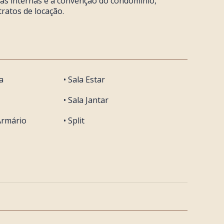
mas internas e à convenção do condomínio,
ratos de locação.
a
• Sala Estar
• Sala Jantar
Armário
• Split