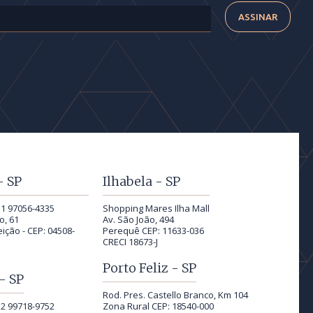
- SP
Ilhabela - SP
11 97056-4335
Shopping Mares Ilha Mall
o, 61
Av. São João, 494
ição - CEP: 04508-
Perequê CEP: 11633-036
CRECI 18673-J
Porto Feliz - SP
- SP
Rod. Pres. Castello Branco, Km 104
12 99718-9752
Zona Rural CEP: 18540-000