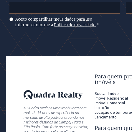
Aceito compartilhar meus dados para uso
interno, conforme a
Política de privacidade
*
Para quem pr
imóveis
Buscar Imóvel
Imóvel Residencial
Imóvel Comercial
Locação
A Quadra Realty é uma imobiliária com
Locação de tempora
mais de 35 anos de experiência no
Lançamento
mercado de alto padrão, atuando nos
melhores destinos de Campo, Praia e
São Paulo. Com forte presença no setor,
Para quem que
nos destacamos pela excelência,