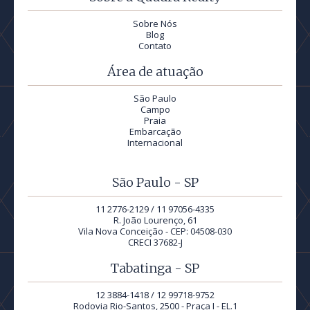
Sobre Nós
Blog
Contato
Área de atuação
São Paulo
Campo
Praia
Embarcação
Internacional
São Paulo - SP
11 2776-2129 / 11 97056-4335
R. João Lourenço, 61
Vila Nova Conceição - CEP: 04508-030
CRECI 37682-J
Tabatinga - SP
12 3884-1418 / 12 99718-9752
Rodovia Rio-Santos, 2500 - Praça I - EL.1