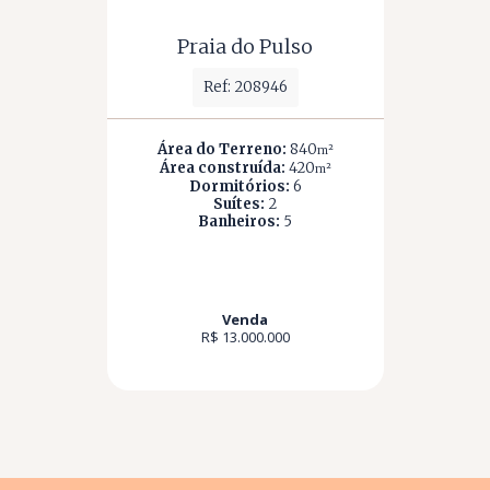
Praia do Pulso
Ref: 208946
Área do Terreno:
840
m²
Área construída:
420
m²
Dormitórios:
6
Suítes:
2
Banheiros:
5
Venda
R$ 13.000.000