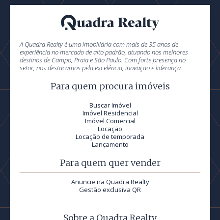
A Quadra Realty é uma imobiliária com mais de 35 anos de
experiência no mercado de alto padrão, atuando nos melhores
destinos de Campo, Praia e São Paulo. Com forte presença no
setor, nos destacamos pela excelência, inovação e liderança.
Para quem procura imóveis
Buscar Imóvel
Imóvel Residencial
Imóvel Comercial
Locação
Locação de temporada
Lançamento
Para quem quer vender
Anuncie na Quadra Realty
Gestão exclusiva QR
Sobre a Quadra Realty