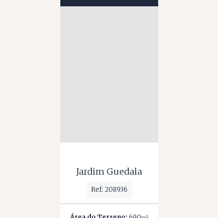
Jardim Guedala
Ref: 208936
Área do Terreno:
690
m²