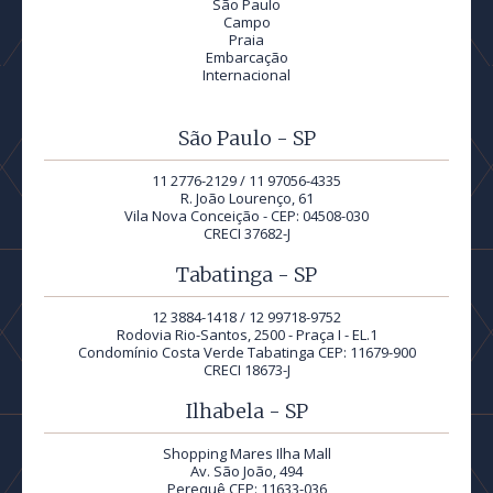
São Paulo
Campo
Praia
Embarcação
Internacional
São Paulo - SP
11 2776-2129 / 11 97056-4335
R. João Lourenço, 61
Vila Nova Conceição - CEP: 04508-030
CRECI 37682-J
Tabatinga - SP
12 3884-1418 / 12 99718-9752
Rodovia Rio-Santos, 2500 - Praça I - EL.1
Condomínio Costa Verde Tabatinga CEP: 11679-900
CRECI 18673-J
Ilhabela - SP
Shopping Mares Ilha Mall
Av. São João, 494
Perequê CEP: 11633-036