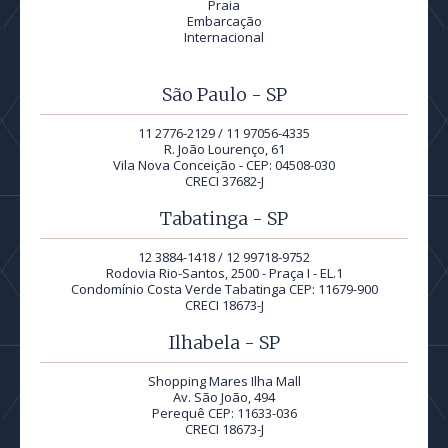
Praia
Embarcação
Internacional
São Paulo - SP
11 2776-2129 / 11 97056-4335
R. João Lourenço, 61
Vila Nova Conceição - CEP: 04508-030
CRECI 37682-J
Tabatinga - SP
12 3884-1418 / 12 99718-9752
Rodovia Rio-Santos, 2500 - Praça I - EL.1
Condomínio Costa Verde Tabatinga CEP: 11679-900
CRECI 18673-J
Ilhabela - SP
Shopping Mares Ilha Mall
Av. São João, 494
Perequê CEP: 11633-036
CRECI 18673-J