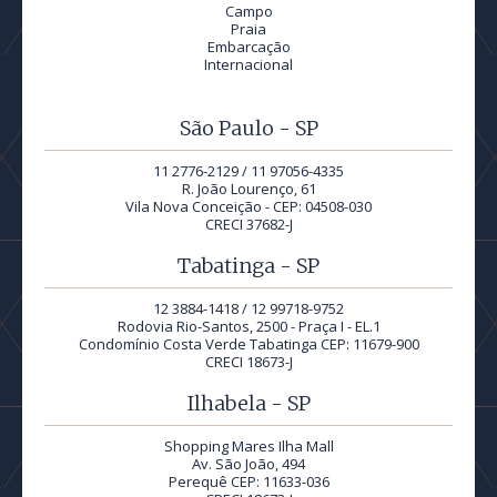
Campo
Praia
Embarcação
Internacional
São Paulo - SP
11 2776-2129 / 11 97056-4335
R. João Lourenço, 61
Vila Nova Conceição - CEP: 04508-030
CRECI 37682-J
Tabatinga - SP
12 3884-1418 / 12 99718-9752
Rodovia Rio-Santos, 2500 - Praça I - EL.1
Condomínio Costa Verde Tabatinga CEP: 11679-900
CRECI 18673-J
Ilhabela - SP
Shopping Mares Ilha Mall
Av. São João, 494
Perequê CEP: 11633-036