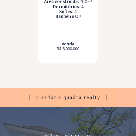
Área construída:
700
m²
Dormitórios:
4
Suítes:
4
Banheiros:
7
Venda
R$ 8.000.000
curadoria quadra realty