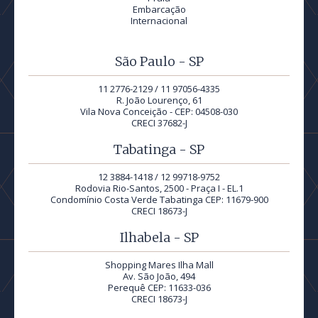
Embarcação
Internacional
São Paulo - SP
11 2776-2129 / 11 97056-4335
R. João Lourenço, 61
Vila Nova Conceição - CEP: 04508-030
CRECI 37682-J
Tabatinga - SP
12 3884-1418 / 12 99718-9752
Rodovia Rio-Santos, 2500 - Praça I - EL.1
Condomínio Costa Verde Tabatinga CEP: 11679-900
CRECI 18673-J
Ilhabela - SP
Shopping Mares Ilha Mall
Av. São João, 494
Perequê CEP: 11633-036
CRECI 18673-J