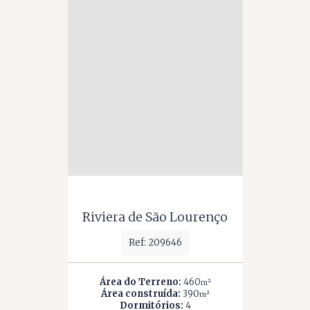
Riviera de São Lourenço
Ref: 209646
Área do Terreno:
460
m²
Área construída:
390
m²
Dormitórios:
4