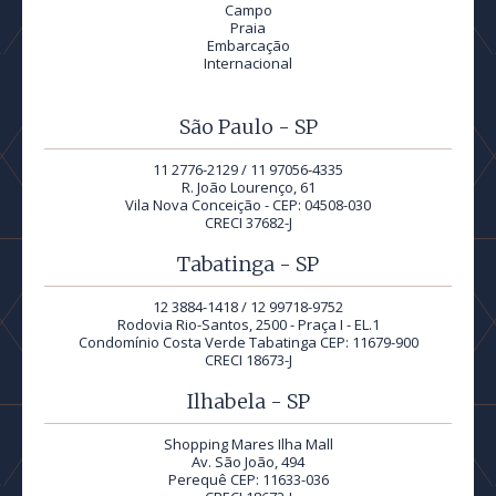
Campo
Praia
Embarcação
Internacional
São Paulo - SP
11 2776-2129 / 11 97056-4335
R. João Lourenço, 61
Vila Nova Conceição - CEP: 04508-030
CRECI 37682-J
Tabatinga - SP
12 3884-1418 / 12 99718-9752
Rodovia Rio-Santos, 2500 - Praça I - EL.1
Condomínio Costa Verde Tabatinga CEP: 11679-900
CRECI 18673-J
Ilhabela - SP
Shopping Mares Ilha Mall
Av. São João, 494
Perequê CEP: 11633-036