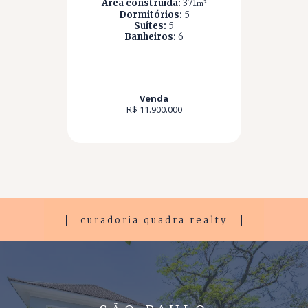
Área construída:
371
m²
Dormitórios:
5
Suítes:
5
Banheiros:
6
Venda
R$ 11.900.000
curadoria quadra realty