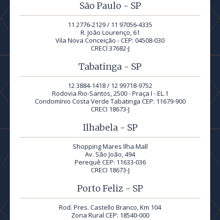
São Paulo - SP
11 2776-2129 / 11 97056-4335
R. João Lourenço, 61
Vila Nova Conceição - CEP: 04508-030
CRECI 37682-J
Tabatinga - SP
12 3884-1418 / 12 99718-9752
Rodovia Rio-Santos, 2500 - Praça I - EL.1
Condomínio Costa Verde Tabatinga CEP: 11679-900
CRECI 18673-J
Ilhabela - SP
Shopping Mares Ilha Mall
Av. São João, 494
Perequê CEP: 11633-036
CRECI 18673-J
Porto Feliz - SP
Rod. Pres. Castello Branco, Km 104
Zona Rural CEP: 18540-000