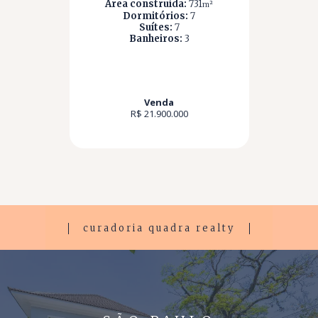
Área construída:
731
m²
Dormitórios:
7
Suítes:
7
Banheiros:
3
Venda
R$ 21.900.000
curadoria quadra realty