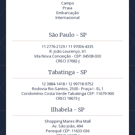
Campo
Praia
Embarcação
Internacional
São Paulo - SP
11 2776-2129 / 11 97056-4335
R. João Lourenço, 61
Vila Nova Conceição - CEP: 04508-030
CRECI 37682-J
Tabatinga - SP
12 3884-1418 / 12 99718-9752
Rodovia Rio-Santos, 2500 - Praça I - EL.1
Condomínio Costa Verde Tabatinga CEP: 11679-900
CRECI 18673-J
Ilhabela - SP
Shopping Mares Ilha Mall
Av. São João, 494
Perequê CEP: 11633-036