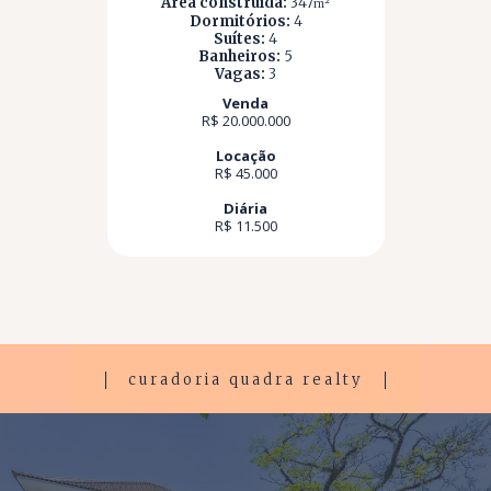
Área construída:
347
m²
Dormitórios:
4
Suítes:
4
Banheiros:
5
Vagas:
3
Venda
R$ 20.000.000
Locação
R$ 45.000
Diária
R$ 11.500
curadoria quadra realty