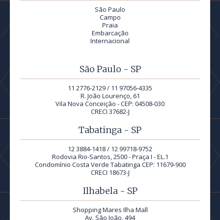
São Paulo
Campo
Praia
Embarcação
Internacional
São Paulo - SP
11 2776-2129 / 11 97056-4335
R. João Lourenço, 61
Vila Nova Conceição - CEP: 04508-030
CRECI 37682-J
Tabatinga - SP
12 3884-1418 / 12 99718-9752
Rodovia Rio-Santos, 2500 - Praça I - EL.1
Condomínio Costa Verde Tabatinga CEP: 11679-900
CRECI 18673-J
Ilhabela - SP
Shopping Mares Ilha Mall
Av. São João, 494