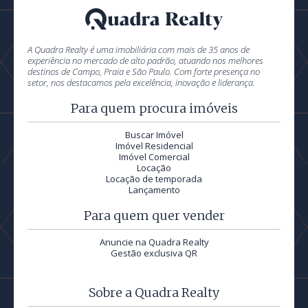
A Quadra Realty é uma imobiliária com mais de 35 anos de
experiência no mercado de alto padrão, atuando nos melhores
destinos de Campo, Praia e São Paulo. Com forte presença no
setor, nos destacamos pela excelência, inovação e liderança.
Para quem procura imóveis
Buscar Imóvel
Imóvel Residencial
Imóvel Comercial
Locação
Locação de temporada
Lançamento
Para quem quer vender
Anuncie na Quadra Realty
Gestão exclusiva QR
Sobre a Quadra Realty