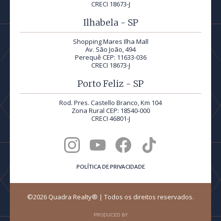
CRECI 18673-J
Ilhabela - SP
Shopping Mares Ilha Mall
Av. São João, 494
Perequê CEP: 11633-036
CRECI 18673-J
Porto Feliz - SP
Rod. Pres. Castello Branco, Km 104
Zona Rural CEP: 18540-000
CRECI 46801-J
POLÍTICA DE PRIVACIDADE
©2026 Quadra Realty® | Todos os direitos reservados.
PRODUCED BY