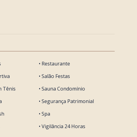
s
• Restaurante
rtiva
• Salão Festas
h Tênis
• Sauna Condomínio
a
• Segurança Patrimonial
sh
• Spa
s
• Vigilância 24 Horas