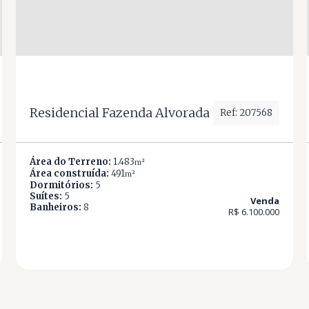
Residencial Fazenda Alvorada
Ref: 207568
Área do Terreno:
1.483
m²
Área construída:
491
m²
Dormitórios:
5
Suítes:
5
Venda
Banheiros:
8
R$ 6.100.000