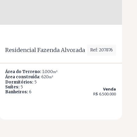
Residencial Fazenda Alvorada
Ref: 207876
Área do Terreno:
1.000
m²
Área construída:
620
m²
Dormitórios:
5
Suítes:
5
Venda
Banheiros:
6
R$ 6.500.000