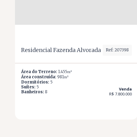
Residencial Fazenda Alvorada
Ref: 207398
Área do Terreno:
1.455
m²
Área construída:
981
m²
Dormitórios:
5
Suítes:
5
Venda
Banheiros:
8
R$ 7.800.000