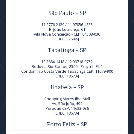
São Paulo - SP
11 2776-2129 / 11 97056-4335
R. João Lourenço, 61
Vila Nova Conceição - CEP: 04508-030
CRECI 37682-J
Tabatinga - SP
12 3884-1418 / 12 99718-9752
Rodovia Rio-Santos, 2500 - Praça I - EL.1
Condomínio Costa Verde Tabatinga CEP: 11679-900
CRECI 18673-J
Ilhabela - SP
Shopping Mares Ilha Mall
Av. São João, 494
Perequê CEP: 11633-036
CRECI 18673-J
Porto Feliz - SP