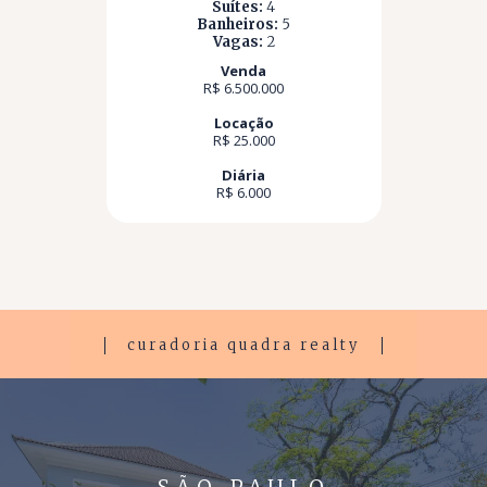
Suítes:
4
Banheiros:
5
Vagas:
2
Venda
R$ 6.500.000
Locação
R$ 25.000
Diária
R$ 6.000
curadoria quadra realty
SÃO PAULO