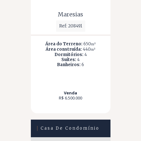
Maresias
Ref: 208491
Área do Terreno:
650
m²
Área construída:
440
m²
Dormitórios:
4
Suítes:
4
Banheiros:
6
Venda
R$ 6.500.000
Casa De Condomínio