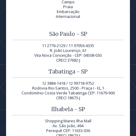
Campo
Praia
Embarcação
Internacional
São Paulo - SP
11 2776-2129 / 11 97056-4335
R. João Lourenço, 61
Vila Nova Conceição - CEP: 04508-030
CRECI 37682-J
Tabatinga - SP
12 3884-1418 / 12 99718-9752
Rodovia Rio-Santos, 2500 - Praça I - EL.1
Condomínio Costa Verde Tabatinga CEP: 11679-900
CRECI 18673-J
Ilhabela - SP
Shopping Mares Ilha Mall
Av. São João, 494
Perequê CEP: 11633-036
CRECI 18673-J