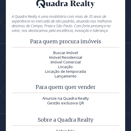
A Quadra Realty é uma imobiliária com mais de 35 anos de
experiência no mercado de alto padrão, atuando nos melhores
destinos de Campo, Praia e São Paulo. Com forte presença no
setor, nos destacamos pela excelência, inovação e liderança.
Para quem procura imóveis
Buscar Imóvel
Imóvel Residencial
Imóvel Comercial
Locação
Locação de temporada
Lançamento
Para quem quer vender
Anuncie na Quadra Realty
Gestão exclusiva QR
Sobre a Quadra Realty