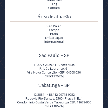
Sobre Nós
Blog
Contato
Área de atuação
São Paulo
Campo
Praia
Embarcação
Internacional
São Paulo - SP
11 2776-2129 / 11 97056-4335
R. João Lourenço, 61
Vila Nova Conceição - CEP: 04508-030
CRECI 37682-J
Tabatinga - SP
12 3884-1418 / 12 99718-9752
Rodovia Rio-Santos, 2500 - Praça I - EL.1
Condomínio Costa Verde Tabatinga CEP: 11679-900
CRECI 18673-J