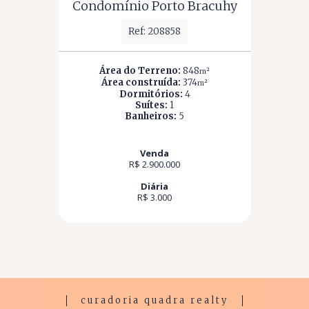
Condomínio Porto Bracuhy
Ref: 208858
Área do Terreno:
848
m²
Área construída:
374
m²
Dormitórios:
4
Suítes:
1
Banheiros:
5
Venda
R$ 2.900.000
Diária
R$ 3.000
curadoria quadra realty