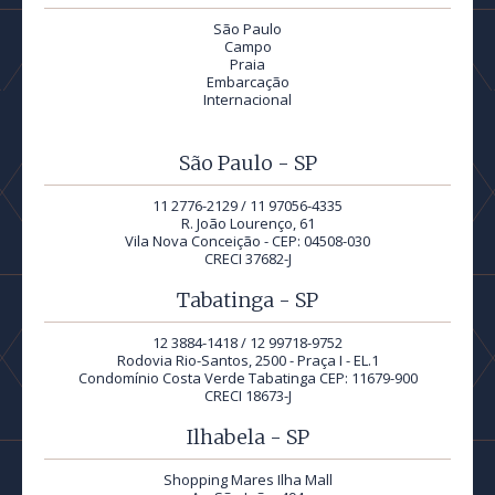
São Paulo
Campo
Praia
Embarcação
Internacional
São Paulo - SP
11 2776-2129 / 11 97056-4335
R. João Lourenço, 61
Vila Nova Conceição - CEP: 04508-030
CRECI 37682-J
Tabatinga - SP
12 3884-1418 / 12 99718-9752
Rodovia Rio-Santos, 2500 - Praça I - EL.1
Condomínio Costa Verde Tabatinga CEP: 11679-900
CRECI 18673-J
Ilhabela - SP
Shopping Mares Ilha Mall