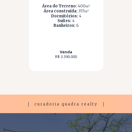
Área do Terreno:
400
m²
Área construída:
357
m²
Dormitórios:
4
Suítes:
4
Banheiros:
6
Venda
R$ 3.390.000
curadoria quadra realty