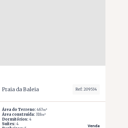
Praia da Baleia
Ref: 209534
Área do Terreno:
467
m²
Área construída:
318
m²
Dormitórios:
4
Suítes:
4
Venda