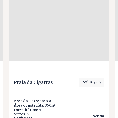
Praia da Cigarras
Ref: 209239
Área do Terreno:
890
m²
Área construída:
360
m²
Dormitórios:
5
Suítes:
5
Venda