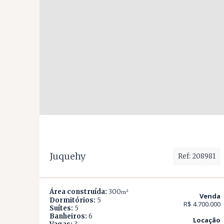
Juquehy
Ref: 208981
Área construída:
300
m²
Venda
Dormitórios:
5
R$ 4.700.000
Suítes:
5
Banheiros:
6
Locação