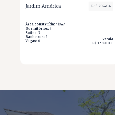
Jardim América
Ref: 207404
Área construída:
410
m²
Dormitórios:
3
Suítes:
3
Banheiros:
5
Venda
Vagas:
6
R$ 17.650.000