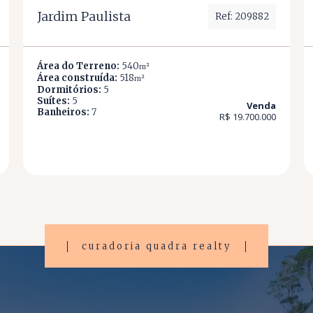
Jardim Paulista
Ref: 209882
Área do Terreno:
540
m²
Área construída:
518
m²
Dormitórios:
5
Suítes:
5
Venda
Banheiros:
7
R$ 19.700.000
curadoria quadra realty