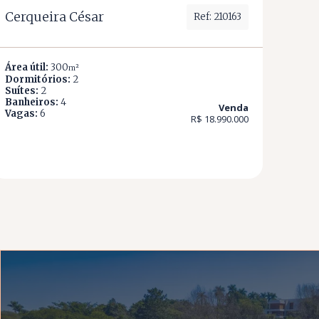
Cerqueira César
Ref: 210163
Área útil:
300
m²
Dormitórios:
2
Suítes:
2
Banheiros:
4
Venda
Vagas:
6
R$ 18.990.000