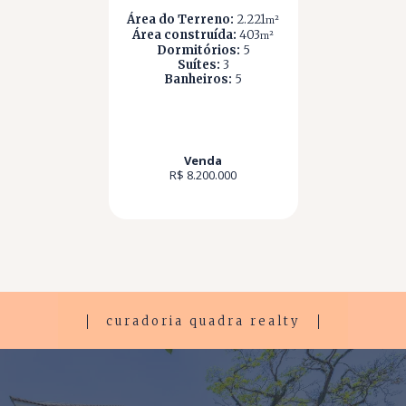
Área do Terreno:
2.221
m²
Área construída:
403
m²
Dormitórios:
5
Suítes:
3
Banheiros:
5
Venda
R$ 8.200.000
curadoria quadra realty