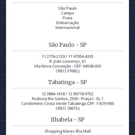
São Paulo
Campo
Praia
Embarcação
Internacional
São Paulo - SP
11 2776-2129 / 11 97056-4335
R. João Lourenço, 61
Vila Nova Conceição - CEP: 04508-030
CRECI 37682-J
Tabatinga - SP
12 3884-1418 / 12 99718-9752
Rodovia Rio-Santos, 2500 - Praça I - EL.1
Condomínio Costa Verde Tabatinga CEP: 11679-900
CRECI 18673-J
Ilhabela - SP
Shopping Mares Ilha Mall