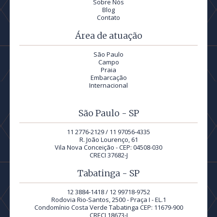
Sobre Nós
Blog
Contato
Área de atuação
São Paulo
Campo
Praia
Embarcação
Internacional
São Paulo - SP
11 2776-2129 / 11 97056-4335
R. João Lourenço, 61
Vila Nova Conceição - CEP: 04508-030
CRECI 37682-J
Tabatinga - SP
12 3884-1418 / 12 99718-9752
Rodovia Rio-Santos, 2500 - Praça I - EL.1
Condomínio Costa Verde Tabatinga CEP: 11679-900
CRECI 18673-J