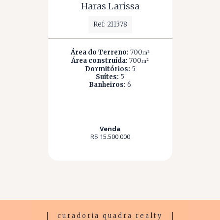
Haras Larissa
Ref: 211378
Área do Terreno:
700
m²
Área construída:
700
m²
Dormitórios:
5
Suítes:
5
Banheiros:
6
Venda
R$ 15.500.000
curadoria quadra realty