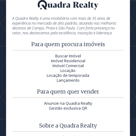
A Quadra Realty é uma imobiliária com mais de 35 anos de
experiência no mercado de alto padrão, atuando nos melhores
destinos de Campo, Praia e São Paulo. Com forte presença no
setor, nos destacamos pela excelência, inovação e liderança.
Para quem procura imóveis
Buscar Imóvel
Imóvel Residencial
Imóvel Comercial
Locação
Locação de temporada
Lançamento
Para quem quer vender
Anuncie na Quadra Realty
Gestão exclusiva QR
Sobre a Quadra Realty