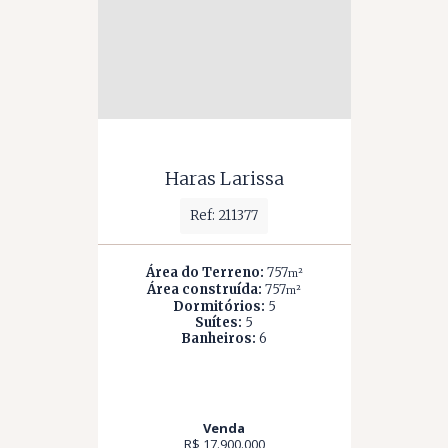
Haras Larissa
Ref: 211377
Área do Terreno:
757
m²
Área construída:
757
m²
Dormitórios:
5
Suítes:
5
Banheiros:
6
Venda
R$ 17.900.000