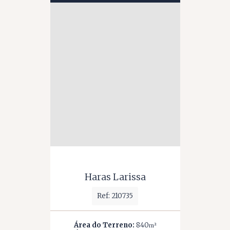
Haras Larissa
Ref: 210735
Área do Terreno:
840
m²