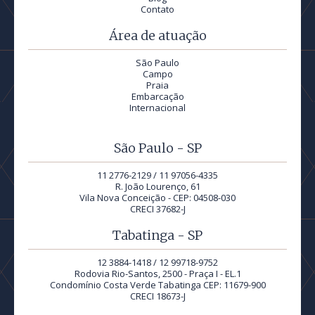
Contato
Área de atuação
São Paulo
Campo
Praia
Embarcação
Internacional
São Paulo - SP
11 2776-2129 / 11 97056-4335
R. João Lourenço, 61
Vila Nova Conceição - CEP: 04508-030
CRECI 37682-J
Tabatinga - SP
12 3884-1418 / 12 99718-9752
Rodovia Rio-Santos, 2500 - Praça I - EL.1
Condomínio Costa Verde Tabatinga CEP: 11679-900
CRECI 18673-J