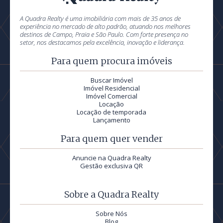
A Quadra Realty é uma imobiliária com mais de 35 anos de
experiência no mercado de alto padrão, atuando nos melhores
destinos de Campo, Praia e São Paulo. Com forte presença no
setor, nos destacamos pela excelência, inovação e liderança.
Para quem procura imóveis
Buscar Imóvel
Imóvel Residencial
Imóvel Comercial
Locação
Locação de temporada
Lançamento
Para quem quer vender
Anuncie na Quadra Realty
Gestão exclusiva QR
Sobre a Quadra Realty
Sobre Nós
Blog