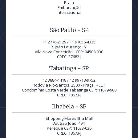
Praia
Embarcação
Internacional
São Paulo - SP
11 2776-2129 / 11 97056-4335
R. João Lourenço, 61
Vila Nova Conceição - CEP: 04508-030
CRECI 37682-J
Tabatinga - SP
12 3884-1418 / 12 99718-9752
Rodovia Rio-Santos, 2500 - Praça I - EL.1
Condomínio Costa Verde Tabatinga CEP: 11679-900
CRECI 18673-J
Ilhabela - SP
Shopping Mares Ilha Mall
Av. São João, 494
Perequê CEP: 11633-036
CRECI 18673-J