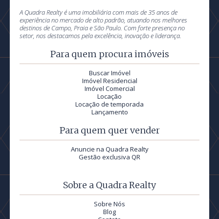
A Quadra Realty é uma imobiliária com mais de 35 anos de
experiência no mercado de alto padrão, atuando nos melhores
destinos de Campo, Praia e São Paulo. Com forte presença no
setor, nos destacamos pela excelência, inovação e liderança.
Para quem procura imóveis
Buscar Imóvel
Imóvel Residencial
Imóvel Comercial
Locação
Locação de temporada
Lançamento
Para quem quer vender
Anuncie na Quadra Realty
Gestão exclusiva QR
Sobre a Quadra Realty
Sobre Nós
Blog