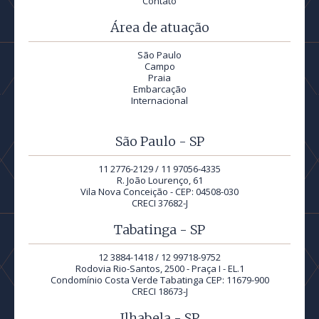
Contato
Área de atuação
São Paulo
Campo
Praia
Embarcação
Internacional
São Paulo - SP
11 2776-2129 / 11 97056-4335
R. João Lourenço, 61
Vila Nova Conceição - CEP: 04508-030
CRECI 37682-J
Tabatinga - SP
12 3884-1418 / 12 99718-9752
Rodovia Rio-Santos, 2500 - Praça I - EL.1
Condomínio Costa Verde Tabatinga CEP: 11679-900
CRECI 18673-J
Ilhabela - SP