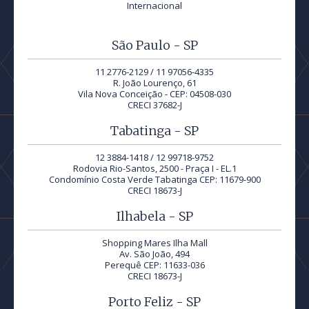
Internacional
São Paulo - SP
11 2776-2129 / 11 97056-4335
R. João Lourenço, 61
Vila Nova Conceição - CEP: 04508-030
CRECI 37682-J
Tabatinga - SP
12 3884-1418 / 12 99718-9752
Rodovia Rio-Santos, 2500 - Praça I - EL.1
Condomínio Costa Verde Tabatinga CEP: 11679-900
CRECI 18673-J
Ilhabela - SP
Shopping Mares Ilha Mall
Av. São João, 494
Perequê CEP: 11633-036
CRECI 18673-J
Porto Feliz - SP