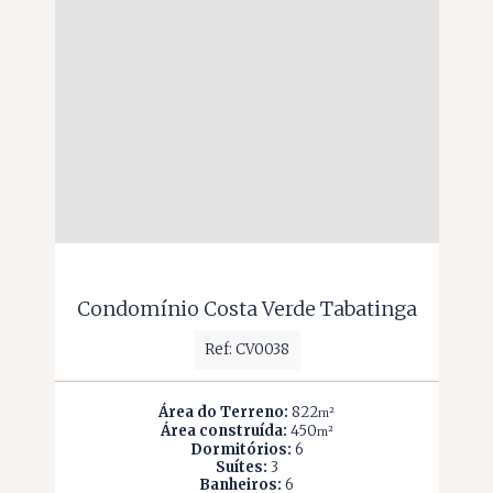
Condomínio Costa Verde Tabatinga
Ref: CV0038
Área do Terreno:
822
m²
Área construída:
450
m²
Dormitórios:
6
Suítes:
3
Banheiros:
6